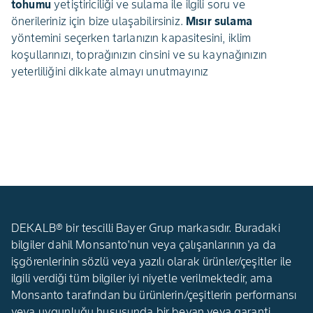
tohumu
yetiştiriciliği ve sulama ile ilgili soru ve
önerileriniz için bize ulaşabilirsiniz.
Mısır sulama
yöntemini seçerken tarlanızın kapasitesini, iklim
koşullarınızı, toprağınızın cinsini ve su kaynağınızın
yeterliliğini dikkate almayı unutmayınız
DEKALB® bir tescilli Bayer Grup markasıdır. Buradaki
bilgiler dahil Monsanto'nun veya çalışanlarının ya da
işgörenlerinin sözlü veya yazılı olarak ürünler/çeşitler ile
ilgili verdiği tüm bilgiler iyi niyetle verilmektedir, ama
Monsanto tarafından bu ürünlerin/çeşitlerin performansı
veya uygunluğu hususunda bir beyan veya garanti