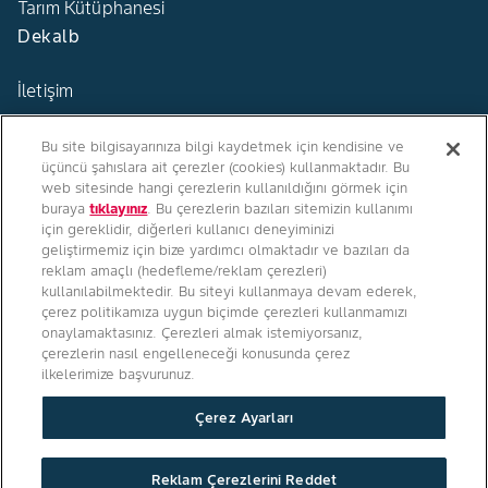
Tarım Kütüphanesi
Dekalb
İletişim
Bu site bilgisayarınıza bilgi kaydetmek için kendisine ve
üçüncü şahıslara ait çerezler (cookies) kullanmaktadır. Bu
web sitesinde hangi çerezlerin kullanıldığını görmek için
buraya
tıklayınız
. Bu çerezlerin bazıları sitemizin kullanımı
Türkiye
için gereklidir, diğerleri kullanıcı deneyiminizi
geliştirmemiz için bize yardımcı olmaktadır ve bazıları da
reklam amaçlı (hedefleme/reklam çerezleri)
kullanılabilmektedir. Bu siteyi kullanmaya devam ederek,
çerez politikamıza uygun biçimde çerezleri kullanmamızı
Bizi Takip Edin
onaylamaktasınız. Çerezleri almak istemiyorsanız,
çerezlerin nasıl engelleneceği konusunda çerez
ilkelerimize başvurunuz.
Çerez Ayarları
Gizlilik Politikası
/
Kişisel Verilerin İşenmesine Dair Aydınlatma Metni
Reklam Çerezlerini Reddet