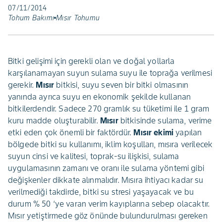
07/11/2014
Tohum Bakımı
Mısır Tohumu
Bitki gelişimi için gerekli olan ve doğal yollarla
karşılanamayan suyun sulama suyu ile toprağa verilmesi
gerekir.
Mısır
bitkisi, suyu seven bir bitki olmasının
yanında ayrıca suyu en ekonomik şekilde kullanan
bitkilerdendir. Sadece 270 gramlık su tüketimi ile 1 gram
kuru madde oluşturabilir.
Mısır
bitkisinde sulama, verime
etki eden çok önemli bir faktördür.
Mısır ekimi
yapılan
bölgede bitki su kullanımı, iklim koşulları, mısıra verilecek
suyun cinsi ve kalitesi, toprak-su ilişkisi, sulama
uygulamasının zamanı ve oranı ile sulama yöntemi gibi
değişkenler dikkate alınmalıdır. Mısıra ihtiyacı kadar su
verilmediği takdirde, bitki su stresi yaşayacak ve bu
durum % 50 ‘ye varan verim kayıplarına sebep olacaktır.
Mısır yetiştirmede göz önünde bulundurulması gereken