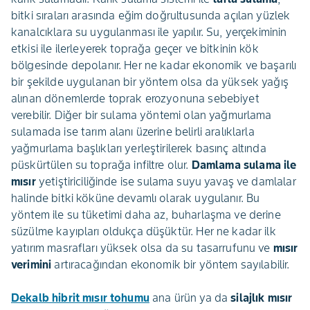
bitki sıraları arasında eğim doğrultusunda açılan yüzlek
kanalcıklara su uygulanması ile yapılır. Su, yerçekiminin
etkisi ile ilerleyerek toprağa geçer ve bitkinin kök
bölgesinde depolanır. Her ne kadar ekonomik ve başarılı
bir şekilde uygulanan bir yöntem olsa da yüksek yağış
alınan dönemlerde toprak erozyonuna sebebiyet
verebilir. Diğer bir sulama yöntemi olan yağmurlama
sulamada ise tarım alanı üzerine belirli aralıklarla
yağmurlama başlıkları yerleştirilerek basınç altında
püskürtülen su toprağa infiltre olur.
Damlama sulama ile
mısır
yetiştiriciliğinde ise sulama suyu yavaş ve damlalar
halinde bitki köküne devamlı olarak uygulanır. Bu
yöntem ile su tüketimi daha az, buharlaşma ve derine
süzülme kayıpları oldukça düşüktür. Her ne kadar ilk
yatırım masrafları yüksek olsa da su tasarrufunu ve
mısır
verimini
artıracağından ekonomik bir yöntem sayılabilir.
Dekalb hibrit mısır tohumu
ana ürün ya da
silajlık mısır