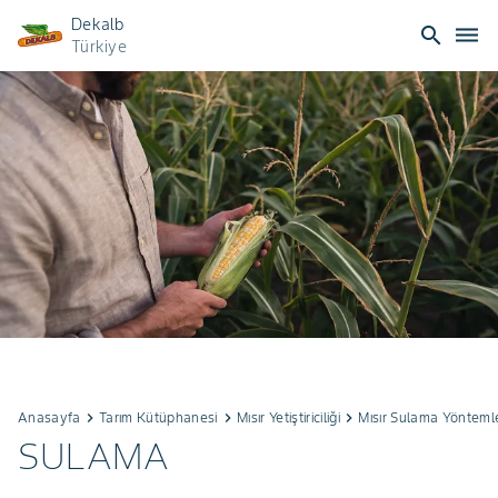
Dekalb
search
dehaze
Türkiye
Anasayfa
keyboard_arrow_right
Tarım Kütüphanesi⁥⁣𝅸󠀪󠁚
keyboard_arrow_right
Mısır Yetiştiriciliği
keyboard_arrow_right
Mısır Sulama Yöntemle
SULAMA