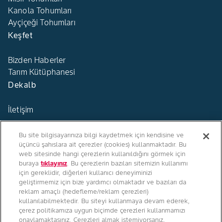
Kanola Tohumları
Ayçiçeği Tohumları
Keşfet
Bizden Haberler
Tarım Kütüphanesi
Dekalb
İletişim
Bu site bilgisayarınıza bilgi kaydetmek için kendisine ve
üçüncü şahıslara ait çerezler (cookies) kullanmaktadır. Bu
web sitesinde hangi çerezlerin kullanıldığını görmek için
buraya
tıklayınız
. Bu çerezlerin bazıları sitemizin kullanımı
Türkiye
için gereklidir, diğerleri kullanıcı deneyiminizi
geliştirmemiz için bize yardımcı olmaktadır ve bazıları da
reklam amaçlı (hedefleme/reklam çerezleri)
kullanılabilmektedir. Bu siteyi kullanmaya devam ederek,
çerez politikamıza uygun biçimde çerezleri kullanmamızı
Bizi Takip Edin
onaylamaktasınız. Çerezleri almak istemiyorsanız,