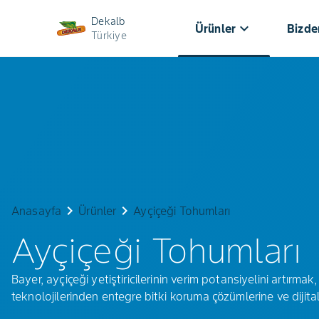
Dekalb
keyboard_arrow_down
Ürünler
Bizde
Türkiye
Ayçiçeği
Tohumları
keyboard_arrow_right
keyboard_arrow_right
Anasayfa
Ürünler
Ayçiçeği Tohumları
Ayçiçeği Tohumları
Bayer, ayçiçeği yetiştiricilerinin verim potansiyelini artırmak
teknolojilerinden entegre bitki koruma çözümlerine ve dijit