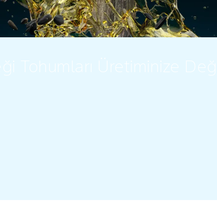
ği Tohumları Üretiminize Değ