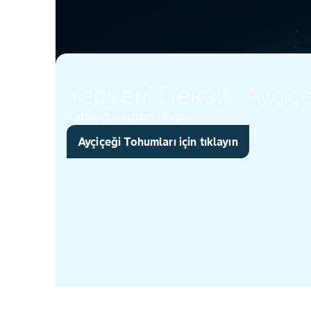
Yepyeni Dekalb Ayçiçe
Kataloğumuzdan Ulaşın!
Ayçiçeği Tohumları için tıklayın