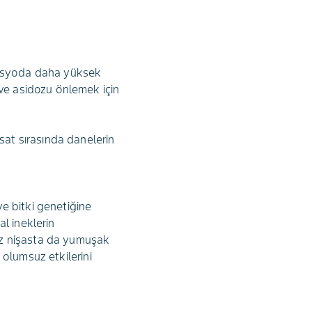
ı rasyoda daha yüksek
 ve asidozu önlemek için
sat sırasında danelerin
e bitki genetiğine
l ineklerin
röz nişasta da yumuşak
n olumsuz etkilerini