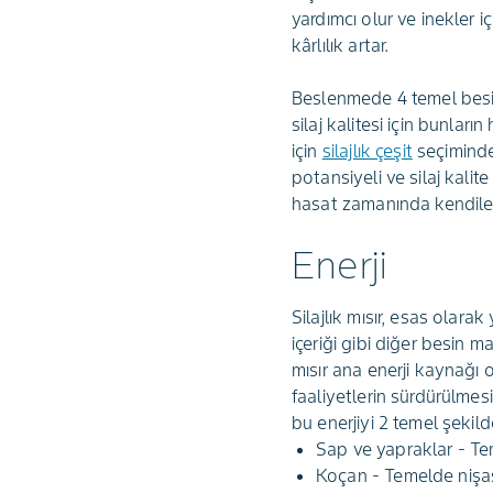
yardımcı olur ve inekler iç
kârlılık artar.
Beslenmede 4 temel besin fa
silaj kalitesi için bunları
için
silajlık çeşit
seçiminde
potansiyeli ve silaj kali
hasat zamanında kendiler
Enerji
Silajlık mısır, esas olara
içeriği gibi diğer besin m
mısır ana enerji kaynağı
faaliyetlerin sürdürülmes
bu enerjiyi 2 temel şekil
Sap ve yapraklar - Teme
Koçan - Temelde nişasta