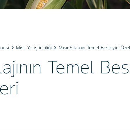
keyboard_arrow_right
keyboard_arrow_right
𝅸󠀪󠁚
Mısır Yetiştiriciliği
Mısır Silajının Temel Besleyici Özell
ilajının Temel Bes
eri