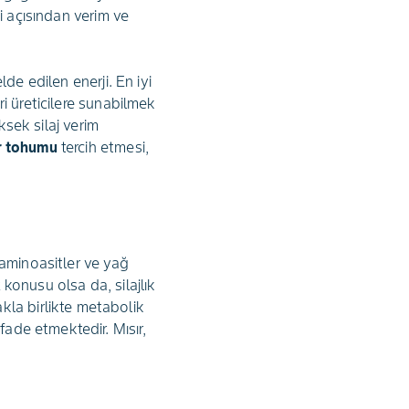
çi açısından verim ve
lde edilen enerji. En iyi
eri üreticilere sunabilmek
ksek silaj verim
ır tohumu
tercih etmesi,
r aminoasitler ve yağ
 konusu olsa da, silajlık
kla birlikte metabolik
fade etmektedir. Mısır,