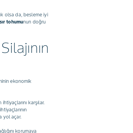
ük olsa da, besleme iyi
ısır tohumu
nun doğru
ilajının
timinin ekonomik
htiyaçlarını karşılar.
htiyaçlarının
a yol açar.
 sağlığını korumaya