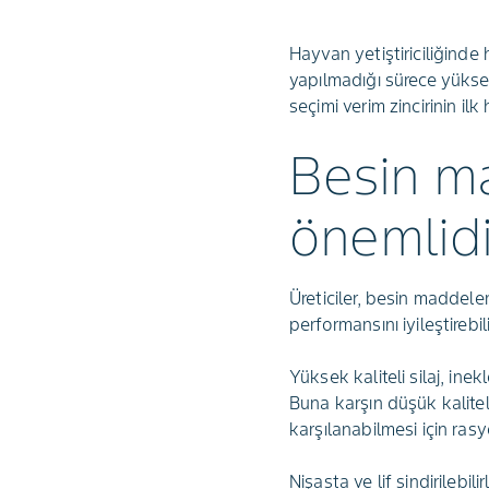
Hayvan yetiştiriciliğinde
yapılmadığı sürece yüks
seçimi verim zincirinin i
Besin ma
önemlidi
Üreticiler, besin maddele
performansını iyileştirebili
Yüksek kaliteli silaj, ine
Buna karşın düşük kalitel
karşılanabilmesi için ras
Nişasta ve lif sindirilebi