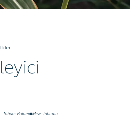
ikleri
leyici
Tohum Bakımı
Mısır Tohumu