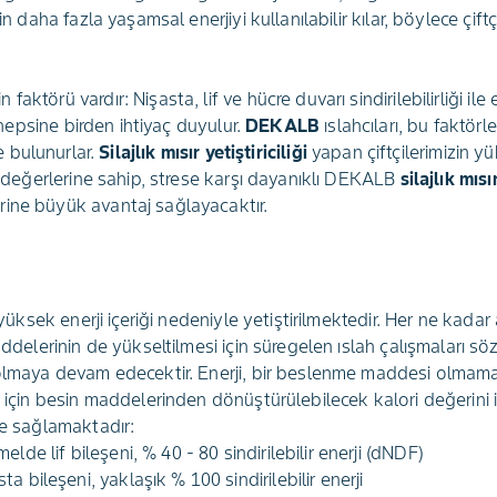
in daha fazla yaşamsal enerjiyi kullanılabilir kılar, böylece çift
ktörü vardır: Nişasta, lif ve hücre duvarı sindirilebilirliği ile e
n hepsine birden ihtiyaç duyulur.
DEKALB
ıslahcıları, bu faktörl
 bulunurlar.
Silajlık mısır yetiştiriciliği
yapan çiftçilerimizin yü
te değerlerine sahip, strese karşı dayanıklı DEKALB
silajlık mıs
ine büyük avantaj sağlayacaktır.
k yüksek enerji içeriği nedeniyle yetiştirilmektedir. Her ne kada
addelerinin de yükseltilmesi için süregelen ıslah çalışmaları söz
 olmaya devam edecektir. Enerji, bir beslenme maddesi olmama
i için besin maddelerinden dönüştürülebilecek kalori değerini i
de sağlamaktadır:
lde lif bileşeni, % 40 - 80 sindirilebilir enerji (dNDF)
 bileşeni, yaklaşık % 100 sindirilebilir enerji