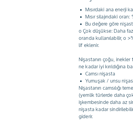
Mısırdaki ana enerji k
Mısır silajındaki oran:
Bu değere göre nişast
o Çok düşükse: Daha fazla
oranda kullanılabilir, o
lif eklenir.
Nişastanın çoğu, inekler 
ne kadar iyi kırıldığına ba
Camsı nişasta
Yumuşak / unsu nişas
Nişastanın camsılığı tem
(yemlik türlerde daha çok
işkembesinde daha az sind
nişasta kadar sindirilebil
giderir.