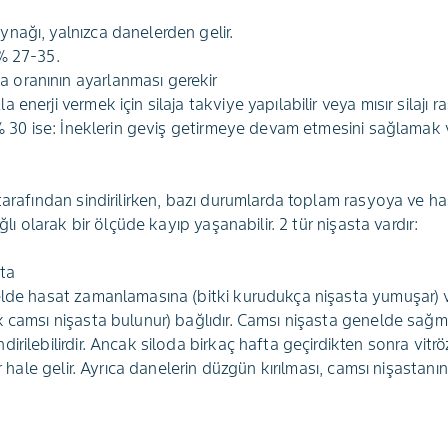
aynağı, yalnızca danelerden gelir.
 % 27-35.
a oranının ayarlanması gerekir
 enerji vermek için silaja takviye yapılabilir veya mısır silaj
 >% 30 ise: İneklerin geviş getirmeye devam etmesini sağlamak
tarafından sindirilirken, bazı durumlarda toplam rasyoya ve ha
ğlı olarak bir ölçüde kayıp yaşanabilir. 2 tür nişasta vardır:
ta
elde hasat zamanlamasına (bitki kurudukça nişasta yumuşar) v
 camsı nişasta bulunur) bağlıdır. Camsı nişasta genelde sağma
irilebilirdir. Ancak siloda birkaç hafta geçirdikten sonra vit
ir hale gelir. Ayrıca danelerin düzgün kırılması, camsı nişastanı