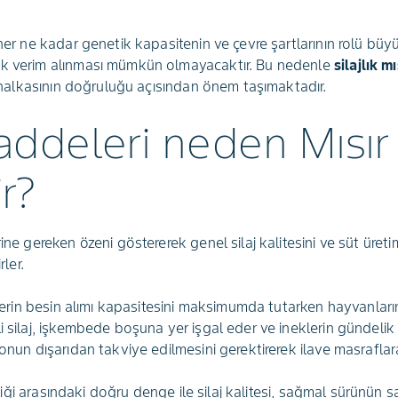
 her ne kadar genetik kapasitenin ve çevre şartlarının rolü büy
ek verim alınması mümkün olmayacaktır. Bu nedenle
silajlık m
lk halkasının doğruluğu açısından önem taşımaktadır.
ddeleri neden Mısır S
r?
rine gereken özeni göstererek genel silaj kalitesini ve süt üre
rler.
klerin besin alımı kapasitesini maksimumda tutarken hayvanların i
i silaj, işkembede boşuna yer işgal eder ve ineklerin gündelik i
yonun dışarıdan takviye edilmesini gerektirerek ilave masraflar
lirliği arasındaki doğru denge ile silaj kalitesi, sağmal sürünün