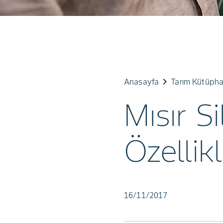
keyboard_arrow_right
Anasayfa
Tarım Kütüphanesi⁥⁣
Mısır S
Özellikl
16/11/2017