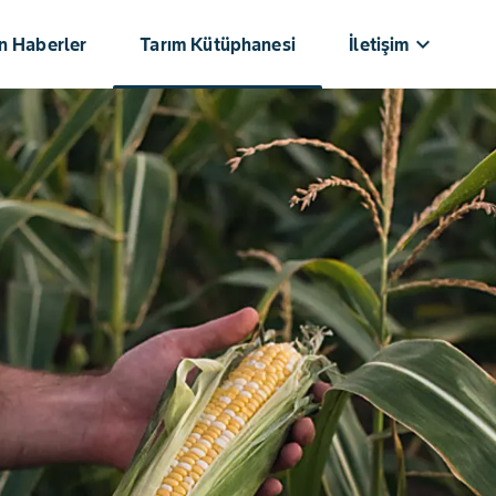
keyboard_arrow_down
n Haberler
Tarım Kütüphanesi⁥⁣𝅸󠀪󠁚
İletişim