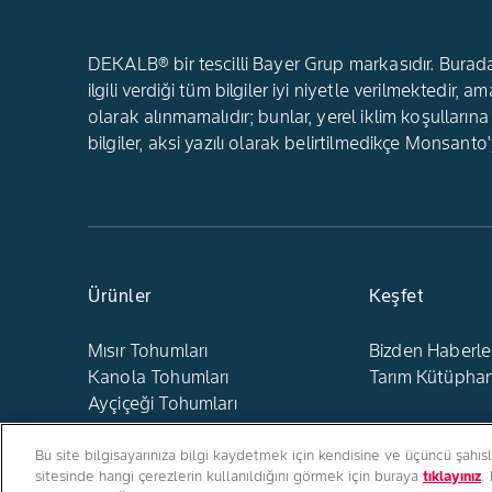
DEKALB® bir tescilli Bayer Grup markasıdır. Buradaki
ilgili verdiği tüm bilgiler iyi niyetle verilmekted
olarak alınmamalıdır; bunlar, yerel iklim koşullarına
bilgiler, aksi yazılı olarak belirtilmedikçe Monsanto
Ürünler
Keşfet
Mısır Tohumları
Bizden Haberle
Kanola Tohumları
Tarım Kütüphan
Ayçiçeği Tohumları
Bu site bilgisayarınıza bilgi kaydetmek için kendisine ve üçüncü şahıs
sitesinde hangi çerezlerin kullanıldığını görmek için buraya
tıklayınız
.