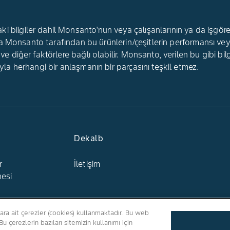
 bilgiler dahil Monsanto'nun veya çalışanlarının ya da işgörenle
ir, ama Monsanto tarafından bu ürünlerin/çeşitlerin performans
 ve diğer faktörlere bağlı olabilir. Monsanto, verilen bu gibi bil
'yla herhangi bir anlaşmanın bir parçasını teşkil etmez.
Dekalb
r
İletişim
esi
lara ait çerezler (cookies) kullanmaktadır. Bu web
Bizi Takip Edin
 Bu çerezlerin bazıları sitemizin kullanımı için