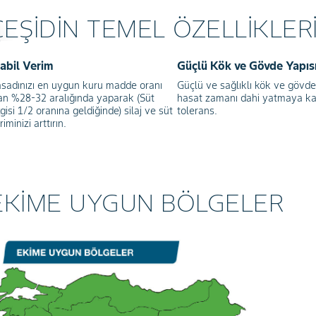
ÇEŞİDİN TEMEL ÖZELLİKLER
abil Verim
Güçlü Kök ve Gövde Yapıs
sadınızı en uygun kuru madde oranı
Güçlü ve sağlıklı kök ve gövde
an %28-32 aralığında yaparak (Süt
hasat zamanı dahi yatmaya ka
zgisi 1/2 oranına geldiğinde) silaj ve süt
tolerans.
riminizi arttırın.
EKİME UYGUN BÖLGELER