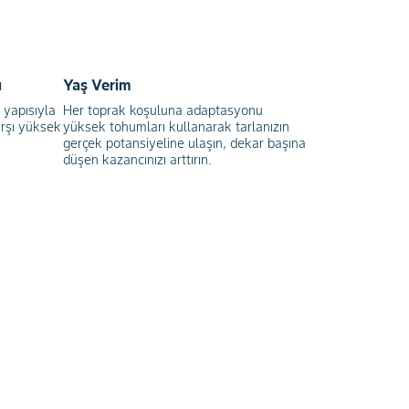
İ
ı
Yaş Verim
 yapısıyla
Her toprak koşuluna adaptasyonu
rşı yüksek
yüksek tohumları kullanarak tarlanızın
gerçek potansiyeline ulaşın, dekar başına
düşen kazancınızı arttırın.