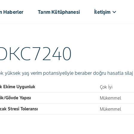
keyboard_arrow_down
n Haberler
Tarım Kütüphanesi⁥⁣𝅸󠀪󠁚
İletişim
DKC7240
k yüksek yaş verim potansiyeliyle beraber doğru hasatla silaj v
ık Ekime Uygunluk
Çok İyi
ök/Gövde Yapısı
Mükemmel
cak Stresi Toleransı
Mükemmel