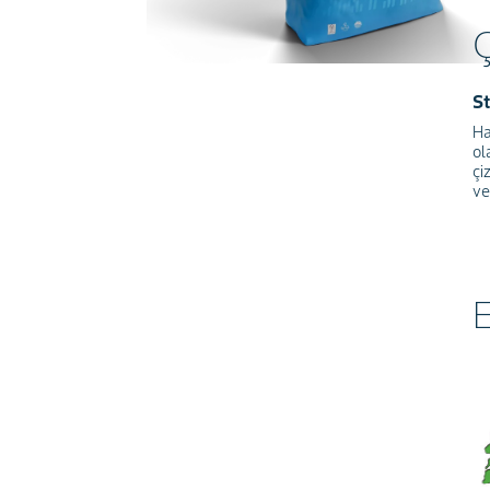
St
Ha
ol
çi
ve