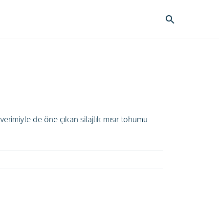
search
erimiyle de öne çıkan silajlık mısır tohumu