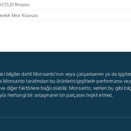
KC5110 Broşürü
nelik Mısır Kılavuzu
 bilgiler dahil Monsanto'nun veya çalışanlarının ya da işgörenle
ir, ama Monsanto tarafından bu ürünlerin/çeşitlerin performans
 ve diğer faktörlere bağlı olabilir. Monsanto, verilen bu gibi bil
'yla herhangi bir anlaşmanın bir parçasını teşkil etmez.