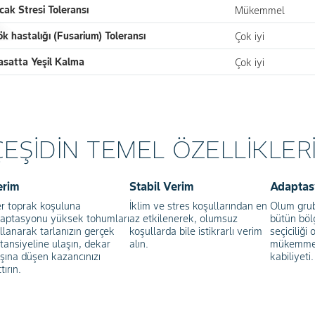
cak Stresi Toleransı
Mükemmel
k hastalığı (Fusarium) Toleransı
Çok iyi
asatta Yeşil Kalma
Çok iyi
ÇEŞİDİN TEMEL ÖZELLİKLER
erim
Stabil Verim
Adaptas
r toprak koşuluna
İklim ve stres koşullarından en
Olum grubu
aptasyonu yüksek tohumları
az etkilenerek, olumsuz
bütün böl
llanarak tarlanızın gerçek
koşullarda bile istikrarlı verim
seçiciliği
tansiyeline ulaşın, dekar
alın.
mükemmel
şına düşen kazancınızı
kabiliyeti.
tırın.