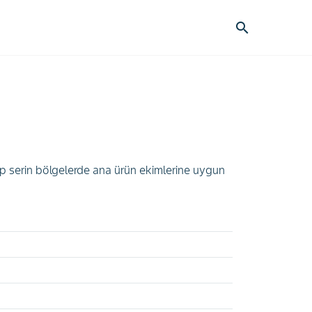
search
ip serin bölgelerde ana ürün ekimlerine uygun