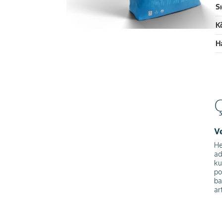
Sı
Kö
H
V
He
ad
ku
po
ba
art