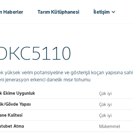
keyboard_arrow_down
n Haberler
Tarım Kütüphanesi⁥⁣𝅸󠀪󠁚
İletişim
DKC5110
k yüksek verim potansiyeline ve gösterişli koçan yapısına sah
ni jenerasyon erkenci danelik mısır tohumu
ık Ekime Uygunluk
Çok iyi
ök/Gövde Yapısı
Çok iyi
ane Kalitesi
Çok iyi
utubet Atma
Mükemmel