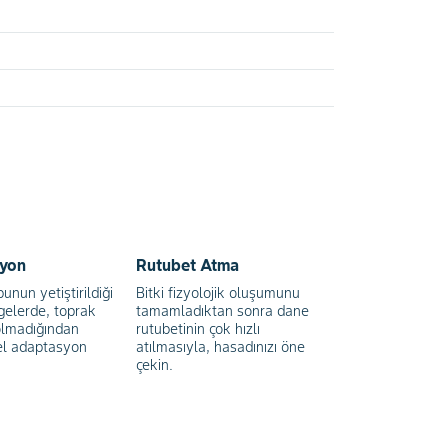
İ
yon
Rutubet Atma
nun yetiştirildiği
Bitki fizyolojik oluşumunu
gelerde, toprak
tamamladıktan sonra dane
 olmadığından
rutubetinin çok hızlı
 adaptasyon
atılmasıyla, hasadınızı öne
çekin.