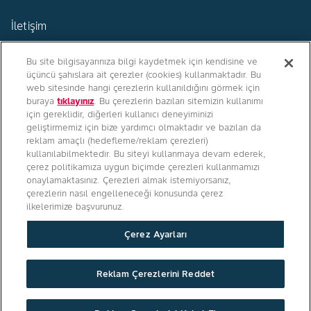
İletişim
Bu site bilgisayarınıza bilgi kaydetmek için kendisine ve
üçüncü şahıslara ait çerezler (cookies) kullanmaktadır. Bu
web sitesinde hangi çerezlerin kullanıldığını görmek için
buraya
tıklayınız
. Bu çerezlerin bazıları sitemizin kullanımı
Türkiye
için gereklidir, diğerleri kullanıcı deneyiminizi
geliştirmemiz için bize yardımcı olmaktadır ve bazıları da
reklam amaçlı (hedefleme/reklam çerezleri)
kullanılabilmektedir. Bu siteyi kullanmaya devam ederek,
çerez politikamıza uygun biçimde çerezleri kullanmamızı
Bizi Takip Edin
onaylamaktasınız. Çerezleri almak istemiyorsanız,
çerezlerin nasıl engelleneceği konusunda çerez
ilkelerimize başvurunuz.
Çerez Ayarları
Gizlilik Politikası
/
Kişisel Verilerin İşenmesine Dair Aydınlatma Metni
Reklam Çerezlerini Reddet
/
Çerezler
/
Dekalb Üretici Dijital Aydınlatma, ETK ve Açık Rıza Metni
/
ETK Aydınlatma Metni
/
Monsanto
© 2026 Monsanto Company - TÜM HAKLARI SAKLIDIR.