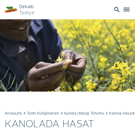
Dekalb
search
dehaze
Türkiye
Anasayfa
keyboard_arrow_right
Tarım Kütüphanesi⁥⁣𝅸󠀪󠁚
keyboard_arrow_right
Kanola (Kolza) Tohumu
keyboard_arrow_right
Kanola Hasadı N
KANOLADA HASAT