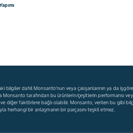
 Yapımı
 bilgiler dahil Monsanto'nun veya çalışanlarının ya da işgörenle
ir, ama Monsanto tarafından bu ürünlerin/çeşitlerin performans
 ve diğer faktörlere bağlı olabilir. Monsanto, verilen bu gibi bil
'yla herhangi bir anlaşmanın bir parçasını teşkil etmez.