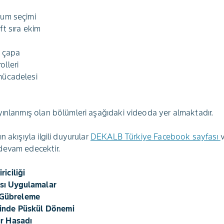
hum seçimi
ft sıra ekim
a çapa
olleri
 mücadelesi
yınlanmış olan bölümleri aşağıdaki videoda yer almaktadır.
 akışıyla ilgili duyurular
DEKALB Türkiye Facebook sayfası
devam edecektir.
riciliği
sı Uygulamalar
 Gübreleme
sinde Püskül Dönemi
ır Hasadı