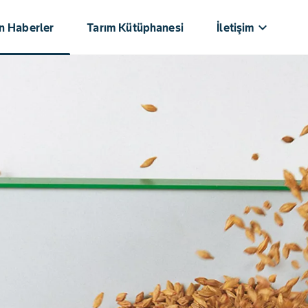
keyboard_arrow_down
n Haberler
Tarım Kütüphanesi⁥⁣𝅸󠀪󠁚
İletişim