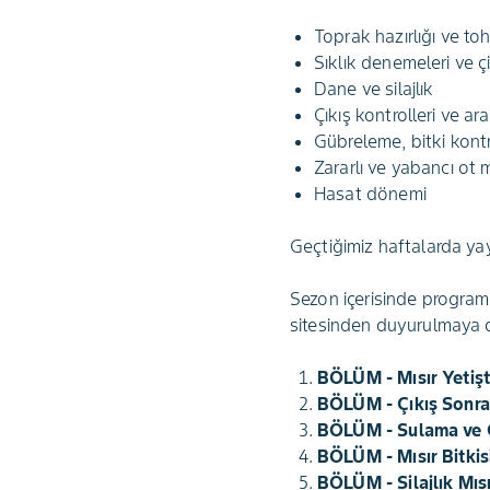
Toprak hazırlığı ve to
Sıklık denemeleri ve çi
Dane ve silajlık
Çıkış kontrolleri ve ar
Gübreleme, bitki kontr
Zararlı ve yabancı ot
Hasat dönemi
Geçtiğimiz haftalarda ya
Sezon içerisinde programın
sitesinden duyurulmaya 
BÖLÜM - Mısır Yetişti
BÖLÜM - Çıkış Sonra
BÖLÜM - Sulama ve
BÖLÜM - Mısır Bitki
BÖLÜM - Silajlık Mıs