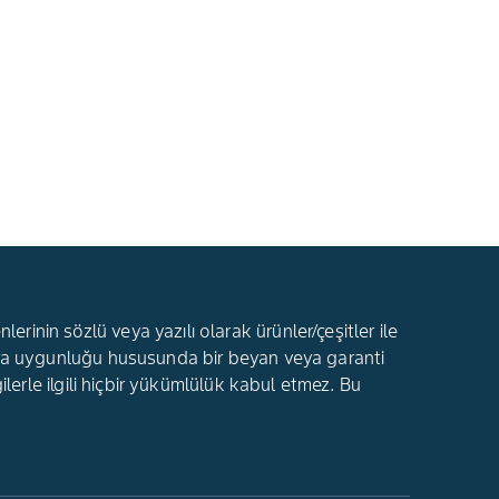
rinin sözlü veya yazılı olarak ürünler/çeşitler ile
ı veya uygunluğu hususunda bir beyan veya garanti
gilerle ilgili hiçbir yükümlülük kabul etmez. Bu