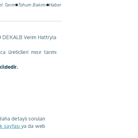
el Tarım
Tohum Bakımı
Haber
49 DEKALB Verim Hattı’yla
reticileri mısır tarımı
ildedir.
aha detaylı soruları
k sayfası
ya da web