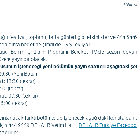
Bilims
 festival, toplantı, tarla günleri gibi etkinlikler ve 444 94
nda olma hedefine şimdi de TV’yi ekliyor.
u Benim Çiftliğim Programı Bereket TV’de sezon boyunca ü
üzere yayında olacak.
usunun işleneceği yeni bölümün yayın saatleri aşağıdaki şek
20:30 (Yeni Bölüm)
: 13:30 (tekrar)
30 (tekrar)
t: 07:30 (tekrar)
:00 (tekrar)
ınlanacak farklı bölümlerde işlenecek aşağıdaki konulardan d
n için 444 9449 DEKALB Verim Hattı,
DEKALB Türkiye Faceboo
bilirler.