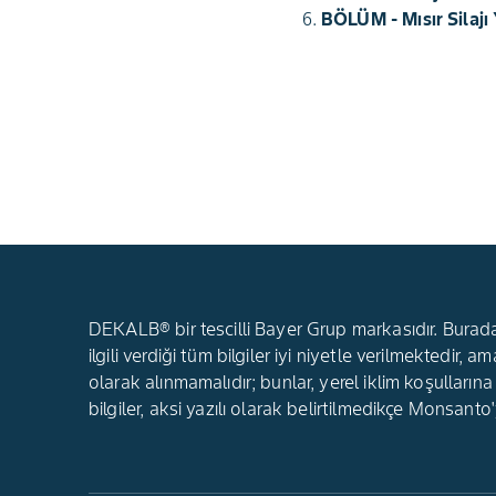
BÖLÜM - Mısır Silajı
DEKALB® bir tescilli Bayer Grup markasıdır. Buradaki
ilgili verdiği tüm bilgiler iyi niyetle verilmekted
olarak alınmamalıdır; bunlar, yerel iklim koşullarına
bilgiler, aksi yazılı olarak belirtilmedikçe Monsanto