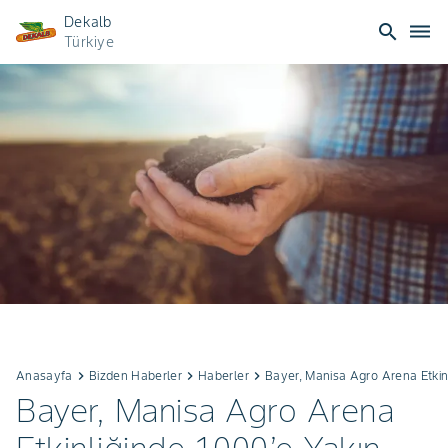
Dekalb
search
dehaze
Türkiye
Anasayfa
keyboard_arrow_right
Bizden Haberler
keyboard_arrow_right
Haberler
keyboard_arrow_right
Bayer, Manisa Agro Arena Etkinli
Bayer, Manisa Agro Arena