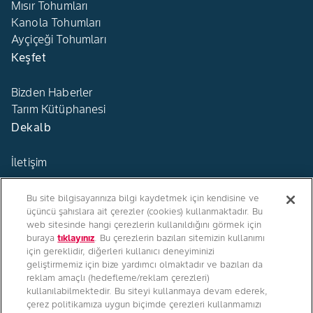
Mısır Tohumları
Kanola Tohumları
Ayçiçeği Tohumları
Keşfet
Bizden Haberler
Tarım Kütüphanesi
Dekalb
İletişim
Bu site bilgisayarınıza bilgi kaydetmek için kendisine ve
üçüncü şahıslara ait çerezler (cookies) kullanmaktadır. Bu
web sitesinde hangi çerezlerin kullanıldığını görmek için
buraya
tıklayınız
. Bu çerezlerin bazıları sitemizin kullanımı
Türkiye
için gereklidir, diğerleri kullanıcı deneyiminizi
geliştirmemiz için bize yardımcı olmaktadır ve bazıları da
reklam amaçlı (hedefleme/reklam çerezleri)
kullanılabilmektedir. Bu siteyi kullanmaya devam ederek,
çerez politikamıza uygun biçimde çerezleri kullanmamızı