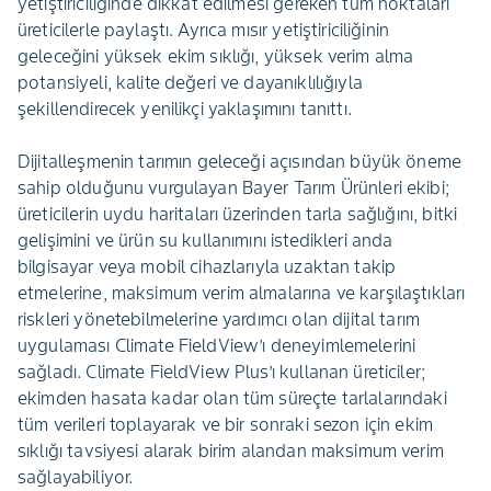
yetiştiriciliğinde dikkat edilmesi gereken tüm noktaları
üreticilerle paylaştı. Ayrıca mısır yetiştiriciliğinin
geleceğini yüksek ekim sıklığı, yüksek verim alma
potansiyeli, kalite değeri ve dayanıklılığıyla
şekillendirecek yenilikçi yaklaşımını tanıttı.
Dijitalleşmenin tarımın geleceği açısından büyük öneme
sahip olduğunu vurgulayan Bayer Tarım Ürünleri ekibi;
üreticilerin uydu haritaları üzerinden tarla sağlığını, bitki
gelişimini ve ürün su kullanımını istedikleri anda
bilgisayar veya mobil cihazlarıyla uzaktan takip
etmelerine, maksimum verim almalarına ve karşılaştıkları
riskleri yönetebilmelerine yardımcı olan dijital tarım
uygulaması Climate FieldView’ı deneyimlemelerini
sağladı. Climate FieldView Plus’ı kullanan üreticiler;
ekimden hasata kadar olan tüm süreçte tarlalarındaki
tüm verileri toplayarak ve bir sonraki sezon için ekim
sıklığı tavsiyesi alarak birim alandan maksimum verim
sağlayabiliyor.